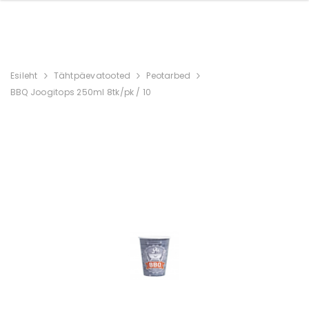
Esileht
Tähtpäevatooted
Peotarbed
BBQ Joogitops 250ml 8tk/pk / 10
Uus
äru /
Hamax kiiver Skydive,
Hamax kiiver Skyd