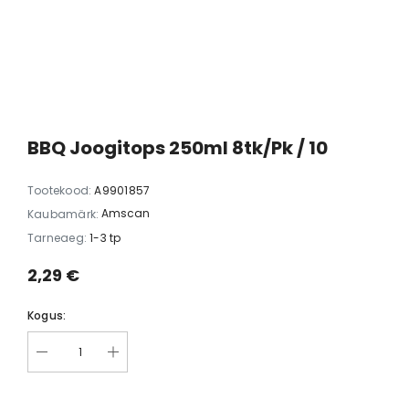
 2 istet
roheline/kollane, suurus XS 45-
suurus XS 4
)
50cm
68 €
29,48 €
29,48 
BBQ Joogitops 250ml 8tk/pk / 10
Tootekood:
A9901857
Amscan
Kaubamärk:
Tarneaeg:
1-3 tp
2,29 €
Kogus: